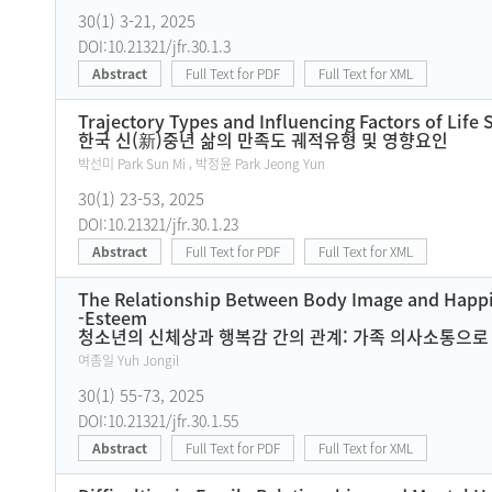
30(1) 3-21, 2025
DOI:10.21321/jfr.30.1.3
Abstract
Full Text for PDF
Full Text for XML
Trajectory Types and Influencing Factors of Life
한국 신(新)중년 삶의 만족도 궤적유형 및 영향요인
박선미 Park Sun Mi , 박정윤 Park Jeong Yun
30(1) 23-53, 2025
DOI:10.21321/jfr.30.1.23
Abstract
Full Text for PDF
Full Text for XML
The Relationship Between Body Image and Happi
-Esteem
청소년의 신체상과 행복감 간의 관계: 가족 의사소통으
여종일 Yuh Jongil
30(1) 55-73, 2025
DOI:10.21321/jfr.30.1.55
Abstract
Full Text for PDF
Full Text for XML