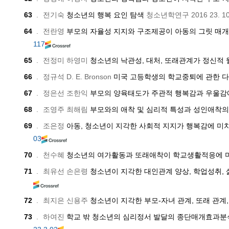
63
.
전기숙
청소년의 행복 요인 탐색
청소년학연구
2016
23. 1
64
.
전란영
부모의 자율성 지지와 구조제공이 아동의 그릿 매
117
65
.
전정미 하영미
청소년의 낙관성, 대처, 또래관계가 정신적
66
.
정규석 D. E. Bronson
미국 고등학생의 학교중퇴에 관한 다
67
.
정은선 조한익
부모의 양육태도가 주관적 행복감과 우울감
68
.
조영주 최해림
부모와의 애착 및 심리적 특성과 성인애착
69
.
조은정
아동, 청소년이 지각한 사회적 지지가 행복감에 미
03
70
.
천수혜
청소년의 여가활동과 또래애착이 학교생활적응에 
71
.
최유선 손은령
청소년이 지각한 대인관계 양상, 학업성취, 
72
.
최지은 신용주
청소년이 지각한 부모-자녀 관계, 또래 관계
73
.
하여진
학교 밖 청소년의 심리정서 발달의 종단매개효과분석