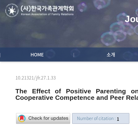
Jo
HOME
소개
10.21321/jfr.27.1.33
The Effect of Positive Parenting o
Cooperative Competence and Peer Rel
Number of citation :