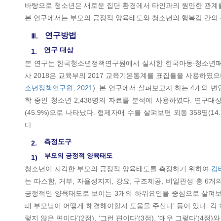
바탕으로 청소년은 새로운 집단 환경에서 타인과의 원만한 관계를
본 연구에서는 부모의 긍정적 양육태도와 청소년의 행복감 간의
연구방법
Ⅲ.
연구 대상
1.
본 연구는 한국청소년정책연구원에서 실시한 한국아동⋅청소년패널조사 201
사 2018은 교육부의 2017 교육기본통계를 표집틀을 사용하였으
소년정책연구원, 2021
). 본 연구에서 살펴보고자 하는 4개의 
학 중인 청소년 2,438명의 자료를 분석에 사용하였다. 연구대상의
(45.9%)으로 나타났다. 형제자매 수를 살펴보면 외동 358명(14.7%)
다.
측정도구
2.
부모의 긍정적 양육태도
1)
청소년이 지각한 부모의 긍정적 양육태도를 측정하기 위하여
김
는 따스함, 거부, 자율성지지, 강요, 구조제공, 비일관성 총 
긍정적인 양육태도로 보이는 3개의 하위요인을 중심으로 살펴보았다
때 부모님이 어떻게 해결해야할지 도움을 주신다’ 등이 있다. 각 하
렇지 않은 편이다’(2점), ‘그런 편이다’(3점), ‘매우 그렇다’