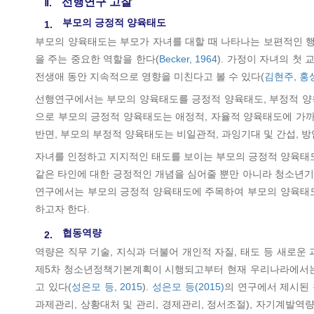
선행연구 고찰
Ⅱ.
부모의 긍정적 양육태도
1.
부모의 양육태도는 부모가 자녀를 대할 때 나타나는 보편적인 행동
을 주는 중요한 역할을 한다(
Becker, 1964
). 가정이 자녀의 첫
전생애 동안 지속적으로 영향을 미친다고 볼 수 있다(
김현주, 홍상
선행연구에서는 부모의 양육태도를 긍정적 양육태도, 부정적 양
으로 부모의 긍정적 양육태도는 애정적, 자율적 양육태도에 가까
반면, 부모의 부정적 양육태도는 비일관적, 과잉기대 및 간섭, 
자녀를 인정하고 지지적인 태도를 보이는 부모의 긍정적 양육태도
같은 타인에 대한 긍정적인 개념을 심어줄 뿐만 아니라 청소년기
연구에서는 부모의 긍정적 양육태도에 주목하여 부모의 양육태도
하고자 한다.
협동역량
2.
역량은 직무 기술, 지식과 더불어 개인적 자질, 태도 등 새로
제5차 청소년정책기본계획이 시행되고부터 현재 우리나라에서는
고 있다(
성은모 등, 2015
).
성은모 등(2015)
의 연구에서 제시된 
과제관리, 상황대처 및 관리, 경제관리, 정서조절), 자기계발역량