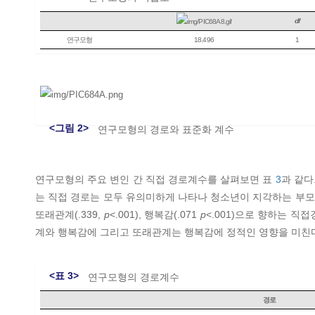
df
연구모형
18.496
1
<그림 2>
연구모형의 경로와 표준화 계수
연구모형의 주요 변인 간 직접 경로계수를 살펴보면 표
3
과 같다
는 직접 경로는 모두 유의미하게 나타나 청소년이 지각하는 부모
또래관계(.339,
p
<.001), 행복감(.071
p
<.001)으로 향하는 직
계와 행복감에 그리고 또래관계는 행복감에 정적인 영향을 미친
<표 3>
연구모형의 경로계수
경로