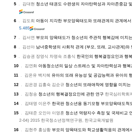
5
.
김대현
청소년 태권도 수련생의 자아탄력성과 자아존중감 
6
.
김도희
아동이 지각한 부모양육태도와 또래관계의 관계에
5.485
7
.
김서연
부모의 양육태도가 청소년의 주관적 행복감에 미치는
8
.
김선아
남녀중학생의 사회적 관계 (부모, 또래, 교사관계
9
.
김승권 장영식 차명숙 조흥식
한국인의 행복결정요인과 행복
10
.
김연화
아동청소년의 일상 스트레스 및 자아탄력성과 행
11
.
김온유 백지혜
유아의 또래 유능성 및 공감능력과 유아의 
12
.
김은경 김홍숙 김순규
청소년의 또래애착에 영향을 미치는
13
.
김청송
청소년의 행복결정요인에 관한 연구
한국심리학회지
14
.
김태명 이은주
한국판 청소년용 동기모형 부모양육태도척도(
15
.
김태준 오인아 이영훈
청소년 역량지수 측정 및 국제비교 연구I
2-04)
2015
한국청소년정책연구원, 한국교육개발원
16
.
김현주 홍상황
부모의 양육태도와 학교생활적응의 관계에