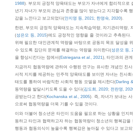
1988
). 부모의 긍정적 양육태도는 부모가 자녀에게 합리적으로 
년기 자녀가 부모의 관심과 존중을 많이 받는다고 지각할수록 행
감을 느낀다고 보고되었다(
안지영 등, 2021
;
한영숙, 2020
).
한편, 부모의 긍정적 양육태도는 지속학습역량, 자기관리역량,
(
성은모 등, 2015
)에도 긍정적인 영향을 줄 것이라고 추측된다. 협동
위해 필요한 대인관계적 역량을 바탕으로 공동의 목표 달성을 
수 있도록 집단의 문제를 해결하는 역량을 의미한다(
성은모 등, 2
을 향상시킨다는 점에서(
Estriegana et al., 2021
), 타인과의 관
지금까지 협동역량에 관하여 수행된 연구는 유사한 개념인 친사회
서적 지지를 제공하는 민주적 양육태도를 보이면 자녀는 친사회
태도를 통하여 바람직한 사회적 행동 모델을 제시한다(
Darling 
동역량을 발달시키도록 도울 수 있다(
김도희, 2020
;
전란영, 202
공받는다고 한다(
Kochanska et al., 2005
). 즉, 자녀가 보내
으로써 협동역량을 더욱 기를 수 있을 것이다.
이와 더불어 청소년은 타인이 도움을 필요로 하는 상황을 인지하
동하고 타인과 협력하고자 하는 협동역량이 청소년의 행복감을 
행동과 협동의식이 높을수록 행복감은 높아질 수 있다고 보고되