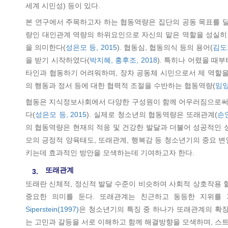
세계 시민성) 등이 있다.
본 연구에서 주목하고자 하는 협동역량은 집단의 공동 목표를 
량인 대인관계 역량의 하위요인으로 자신의 맡은 역할을 성실히
을 의미한다(
성은모 등, 2015
). 협동심, 협동의식 등의 용어(
김도희
을 받기 시작하였다(
박지혜, 홍후조, 2018
). 특히나 어렸을 때
타인과 협동하기 어려워하며, 장차 공동체 시민으로서 제 역할을
의 행동과 정서 등에 대한 협력적 조절을 수반하는 협동역량(
임양
협동은 지식정보사회에서 다양한 구성원이 함께 어우러짐으로써 
다(
성은모 등, 2015
). 실제로 청소년의 협동역량은 또래관계(
손인
의 협동역량은 현재의 적응 및 건강한 발달과 더불어 성공적인 
모의 긍정적 양육태도, 또래관계, 행복감 등 청소년기의 중요
키는데 효과적인 방안을 모색하는데 기여하고자 한다.
또래관계
3.
또래란 신체적, 정신적 발달 수준이 비슷하여 사회적 상호작용 할
중요한 의미를 둔다. 또래관계는 친근하고 동등한 지위를
Siperstein(1997)
은 청소년기의 특징 중 하나가 또래관계의 확
는 고민과 갈등을 서로 이해하고 함께 해결방향을 모색하며, 스