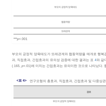
부모의 긍정적 양육태도
협동역량
또래관계
***
p
<.001
부모의 긍정적 양육태도가 또래관계와 협동역량을 매개로 행복감에 
과, 직접효과, 간접효과의 유의성 검증에 대한 결과는 표
4
와 같
(.165,
p
<.01)에 미치는 간접효과는 유의미한 것으로 나타났다. 
<표 4>
연구모형의 총효과, 직접효과, 간접효과 및 다중상
경로
부모의 긍정적 양육태도