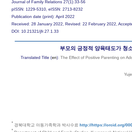
Journal of Family Relations 27(1):33-56
pISSN: 1229-5310, eISSN: 2713-8232
Publication date (print): April 2022
Received: 28 January 2022, Revised: 22 February 2022, Accepte
DOI: 10.21321/jfr.27.1.33
부모의 긍정적 양육태도가 청소
Translated Title (
en
):
The Effect of Positive Parenting on A
Yuj
*
경북대학교 아동가족학과 박사수료
http://https://orcid.org/0
*