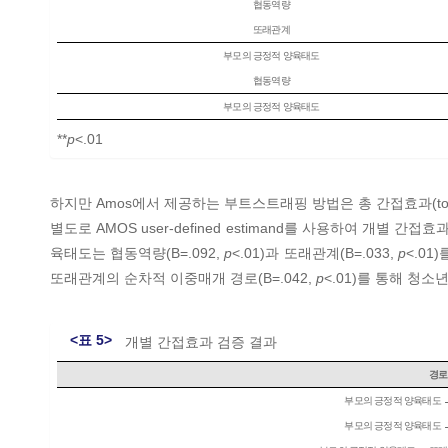
협동역량
또래관계
부모의 긍정적 양육태도
협동역량
부모의 긍정적 양육태도
**
p
<.01
하지만 Amos에서 제공하는 부트스트래핑 방법은 총 간접효과(total ind
별도로 AMOS user-defined estimand를 사용하여 개별
육태도는 협동역량(B=.092,
p
<.01)과 또래관계(B=.033,
p
<.0
또래관계의 순차적 이중매개 경로(B=.042,
p
<.01)를 통해 청
<표 5>
개별 간접효과 검증 결과
경로
부모의 긍정적 양육태도 
부모의 긍정적 양육태도 