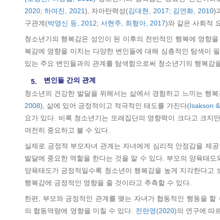
2020
;
하여진, 2021
), 자아탄력성(
김대현, 2017
;
김연화, 2010
)
구관계(
박영신 등, 2012
;
서현주, 최형아, 2017
)와 같은 사회적 
청소년기의 행복감은 성인이 된 이후의 전반적인 행복에 영향을
복감에 영향을 미치는 다양한 변인들에 대해 심층적인 탐색이 필
있는 주요 변인들과의 관계를 탐색함으로써 청소년기의 행복감을
변인들 간의 관계
5.
청소년의 건강한 발달을 위해서는 삶에서 경험하고 느끼는 행복감
2008
), 삶에 있어 긍정적이고 적극적인 태도를 가진다(
Isakson &
요가 있다. 비록 청소년기는 또래집단의 영향력이 크다고 크지만
여전히 중요하고 볼 수 있다.
실제로 긍정적 부모자녀 관계는 자녀에게 심리적 안정감을 제공
발달에 중요한 역할을 한다는 것을 알 수 있다. 부모의 양육태도
양육태도가 긍정적일수록 청소년이 행복감을 높게 지각한다고 
행복감에 긍정적인 영향을 줄 것이라고 추측할 수 있다.
한편, 부모와 긍정적인 관계를 맺는 자녀가 협동적인 행동을 할 수
의 협동역량에 영향을 미칠 수 있다.
전란영(2020)
의 연구에 따