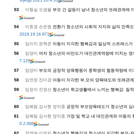
9/jksgt.2021.20.4.35
53
.
이형실 오샘물
부모 간 갈등이 남녀 청소년의 또래관계에
54
.
이효경 손은령
전환기 청소년의 사회적 지지와 삶의 만족도
2019.19.16.871
55
.
임미지 문혁준
아동이 지각한 행복감과 일상적 스트레스가 
56
.
임양미
여자 청소년의 비만도가 대인관계역량에 미치는 영
7.129
57
.
임양미
부모의 긍정적 양육행동이 중학생의 협동역량에 미
58
.
임연정 진미경
아동이 지각한 부,모의 양육태도와 또래관
59
.
임정아 진영선
청소년이 학교생활에서 느끼는 행복감: 질적연구
60
.
임혜림 김서현 정익중
긍정적 부모양육태도가 청소년의 심
61
.
임혜림 김서현 정익중
가정 및 학교 내 대인관계와 아동의 
0.2.006
62
.
장영애 이영자
청소년의 행복감과 청소년이 지각한 부모-자