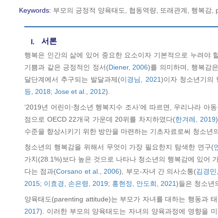
Keywords:
부모의 긍정적 양육태도, 협동역량, 또래관계, 행복감, positive par
서론
Ⅰ.
행복은 인간의 삶에 있어 중요한 요소이자 기본적으로 누려야 할
기쁨과 같은 긍정적인 정서(
Diener, 2006
)를 의미하며, 행복감
달단계에서 추구되는 발달과제(
이경님, 2021
)이자 청소년기의 
등, 2018
;
Jose et al., 2012
).
‘2019년 어린이⋅청소년 행복지수 조사’에 따르면, 우리나라 아
점으로 OECD 22개국 가운데 20위를 차지하였다(
한겨레, 2019
수준을 향상시키기 위한 방안을 마련하는 기초자료로써 청소년의
청소년의 행복감을 위해서 무엇이 가장 필요한지 탐색한 연구(
가치(28.1%)보다 높은 것으로 나타나 청소년의 행복감에 있어
다는 점과(
Corsano et al., 2006
), 부모-자녀 간 의사소통(
김경민,
2015
;
이효경, 손은령, 2019
;
홍현정, 안도희, 2021
)들은 청소년
양육태도(parenting attitude)는 부모가 자녀를 대하는 행동과 태
2017
). 이러한 부모의 양육태도는 자녀의 양육과정에 영향을 