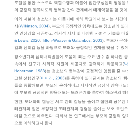
조절을 통한 스스로의 역할수행과 더불어 집단구성원의 행동을 
의 긍정적 양육태도와 행복감 간의 관계에서 매개역할을 할 것이
이와 더불어 청소년기는 아동기에 비해 학교에서 보내는 시간이
서(
Wilkinson, 2004
), 부모의 긍정적인 양육태도는 청소년의 또래관
인 안정감을 제공하고 정서적 지지 및 다양한 사회적 기술을 배
& Lewis, 2020
;
Tilton-Weaver & Galambos, 2003
), 부모가 
감과 신뢰감 등을 바탕으로 또래와 긍정적인 관계를 맺을 수 있게
청소년기의 심리내적발달에 도움이 되는 주요 변수 중 하나인 긍
속에서 친구가 사회적 지원의 제공자로 강력하게 작용하고(
박
Hoberman, 1983
)는 청소년의 행복감에 긍정적인 영향을 줄 수 
고한 선행연구(
이미리, 2003
)를 통하여 또래관계는 청소년의 행
들을 종합해보면, 부모의 온정적이고 지지적인 긍정적 양육태도와
에 부모의 긍정적인 양육태도는 또래관계를 통하여 청소년의 행
한편, 또래와의 협동은 서로 간의 갈등을 줄이고 집단의 공유된
래관계의 질은 부정적인 또래관계의 경험을 줄이는 보호 요인으로
미칠 것으로 예측된다. 따라서 본 연구에서는 부모의 긍정적 
으로 이해하고자 한다.