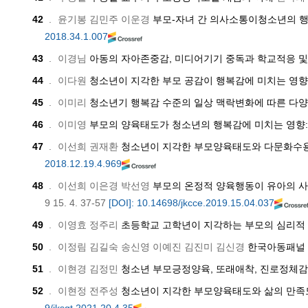
42
.
윤기봉 김민주 이운경
부모-자녀 간 의사소통이청소년의 행
2018.34.1.007
43
.
이경님
아동의 자아존중감, 미디어기기 중독과 학교적응 및
44
.
이다원
청소년이 지각한 부모 공감이 행복감에 미치는 영향
45
.
이미리
청소년기 행복감 수준의 일상 맥락변화에 따른 다
46
.
이미영
부모의 양육태도가 청소년의 행복감에 미치는 영향
47
.
이선희 권재환
청소년이 지각한 부모양육태도와 다문화수
2018.12.19.4.969
48
.
이선희 이은경 박선영
부모의 온정적 양육행동이 유아의 
9
15. 4. 37-57
[DOI]: 10.14698/jkcce.2019.15.04.037
49
.
이영효 정주리
초등학교 고학년이 지각하는 부모의 심리적 
50
.
이정림 김길숙 송신영 이예진 김진미 김신경
한국아동패널 
51
.
이현경 김정민
청소년 부모긍정양육, 또래애착, 진로정체
52
.
이현정 전주성
청소년이 지각한 부모양육태도와 삶의 만족