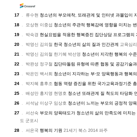
17
.
류수현
청소년의 부모애착, 또래관계 및 인터넷 과몰입이
18
.
모상현 이중섭
청소년의 주관적 행복감에 영향을 미치는 
19
.
박숙경
현실요법을 적용한 행복증진 집단상담 프로그램의
20
.
박영신 김의철
한국 청소년의 삶의 질과 인간관계
교육심리
21
.
박영신 김의철 한기혜 박선영
청소년이 지각한 행복의 수준
22
.
박완성 정구철
집단따돌림 유형에 따른 협동 및 공감기술
23
.
박은민 백서희
청소년이 지각하는 부⋅모 양육행동과 행복
24
.
박지혜 홍후조
협동 역량 증진을 위한 국가교육과정기준 총
25
.
배성만 홍지영 현명호
청소년 또래관계 질 척도의 타당화 
26
.
서석남 이상구 임상호
청소년이 느끼는 부모의 긍정적 양육
27
.
서선숙
부모의 양육태도가 청소년의 삶의 만족도에 미치는 
도 군포시
28
.
서은국
행복의 기원
21세기 북스
2014
파주