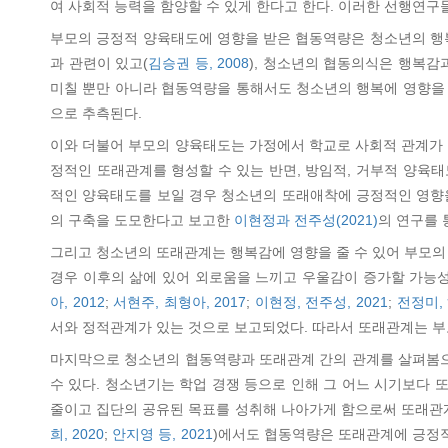
여 사회적 능력을 함양할 수 있게 한다고 한다. 이러한 선행연
부모의 긍정적 양육태도에 영향을 받은 협동역량은 청소년의 행복
과 관련이 있고(
김승권 등, 2008
), 청소년의 협동의식은 행복감
미칠 뿐만 아니라 협동역량을 통해서도 청소년의 행복에 영향을
으로 추측된다.
이와 더불어 부모의 양육태도는 가정에서 학교로 사회적 관계가 
정적인 또래관계를 형성할 수 있는 반면, 방임적, 거부적 양육태
적인 양육태도를 보일 경우 청소년의 또래애착에 긍정적인 영
의 구축을 도모한다고 보고한
이현정과 전주성(2021)
의 연구를 
그리고 청소년의 또래관계는 행복감에 영향을 줄 수 있어 부모의
경우 이후의 삶에 있어 외로움을 느끼고 우울감이 증가할 가능성
아, 2012
;
서현주, 최형아, 2017
;
이현정, 전주성, 2021
;
전정미, 
서와 정적관계가 있는 것으로 보고되었다. 따라서 또래관계는 부
마지막으로 청소년의 협동역량과 또래관계 간의 관계를 살펴봄
수 있다. 청소년기는 학업 경쟁 등으로 인해 그 어느 시기보다
줄이고 집단의 공유된 목표를 성취해 나아가게 함으로써 또래관계
희, 2020
;
안지영 등, 2021
)에서도 협동역량은 또래관계에 긍정적