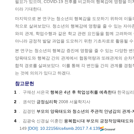
필요가 있으며, COVID-19 전후를 비교하여 행복감에 영향을
이라 기대한다.
마지막으로 본 연구는 청소년의 행복감을 도모하기 위하여 이들의
적으로 살펴보았다. 청소년의 행복감에 영향을 줄 수 있는 자아존
와의 관계, 학업수행과 같은 학교 관련 요인들을 함께 고려하여
아니라 긍정적 발달 과업을 도모하기 위한 기초자료로 활용될 수
본 연구는 청소년의 행복감 증진에 영향을 줄 수 있는 다양한 
양육태도와 행복감 간의 관계에서 협동역량과 또래관계의 순차적
합적 경로를 살펴보았다. 이를 통해 각 변인들 간의 관계를 경
는 것에 의의가 있다고 하겠다.
참고문헌
1
.
구재선 서은국
행복은 4년 후 학업성취를 예측한다
한국심리
2
.
권석만
긍정심리학
2008
서울학지사
3
.
김경민
부모의 양육태도와 청소년의 주관적 안녕감의 관계
4
.
김광숙 신경실 이훈민
융복합시대 부모의 긍정적양육태도와 
149
[DOI]: 10.22156/cs4smb.2017.7.4.139