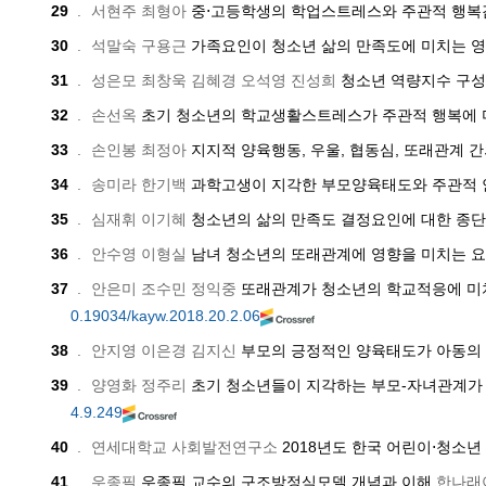
29
.
서현주 최형아
중⋅고등학생의 학업스트레스와 주관적 행복감
30
.
석말숙 구용근
가족요인이 청소년 삶의 만족도에 미치는 
31
.
성은모 최창욱 김혜경 오석영 진성희
청소년 역량지수 구성
32
.
손선옥
초기 청소년의 학교생활스트레스가 주관적 행복에 미
33
.
손인봉 최정아
지지적 양육행동, 우울, 협동심, 또래관계 
34
.
송미라 한기백
과학고생이 지각한 부모양육태도와 주관적 
35
.
심재휘 이기혜
청소년의 삶의 만족도 결정요인에 대한 종단
36
.
안수영 이형실
남녀 청소년의 또래관계에 영향을 미치는 
37
.
안은미 조수민 정익중
또래관계가 청소년의 학교적응에 미
0.19034/kayw.2018.20.2.06
38
.
안지영 이은경 김지신
부모의 긍정적인 양육태도가 아동의 
39
.
양영화 정주리
초기 청소년들이 지각하는 부모-자녀관계가
4.9.249
40
.
연세대학교 사회발전연구소
2018년도 한국 어린이⋅청소년
41
.
우종필
우종필 교수의 구조방정식모델 개념과 이해
한나래