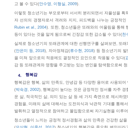
고 볼 수 있다(
안수영, 이형실, 2009
).
이렇듯 청소년기는 부모로부터 서서히 분리되면서 자율성을 획득
자 선의의 경쟁자로서 격려와 지지, 피드백을 나누는 긍정적인
Rubin et al., 2004
). 또한, 청소년들은 또래와의 어울림을 통해
등이 있다는 것을 알게 됨으로써 긴장감 또한 감소될 수 있다(
천수
실제로 청소년기의 또래관계에 대한 선행연구를 살펴보면, 또래
(
안은미 등, 2018
), 자아정체감(
류수현, 2018
) 등 청소년기의 
을 미쳐 앞으로의 적응에도 결정적인 요인으로 작용될 수 있다(
감 등 또래관계와 영향을 주고받는 있는 변인을 탐색함으로써 청
행복감
4.
행복감은 행복, 삶의 만족도, 안녕감 등 다양한 용어로 사용되어
(
박숙경, 2002
), 행복감이 높다는 것은 긍정적인 정서를 자주 
운 삶, 적극적인 삶, 의미 있는 삶 등 세 가지 측면으로 제시
경험을, 미래의 삶에 대해서는 도전의식과 낙관적 기대를 통해서
발휘하고 열정적으로 참여하고 몰입함으로써 자기실현을 이루어 나
청소년들이 느끼는 긍정적 정서경험과 삶의 만족은 건강한 삶을 
(
모상현, 이중섭, 2012
) 청소년기의 행복감은 중요한 변인이라고