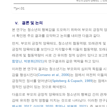
부모의 긍정적 양육태도 → 또래
**
p
<.01
결론 및 논의
Ⅴ.
본 연구는 청소년의 행복감을 도모하기 위하여 부모의 긍정적 
서 확인된 주요 결과를 요약하고 논의를 내리면 다음과 같다.
먼저, 부모의 긍정적 양육태도, 청소년의 협동역량, 또래관계 및
긍정적 양육태도를 보인다고 지각할수록 이들의 협동역량, 또래관
래관계 및 협동역량이 서로 간 유의한 정적 상관이 있다고 보고
함영난, 박분희(2021)
의 연구결과와 같은 맥락을 하고 있다.
이러한 본 연구의 결과는 청소년기는 부모와의 심리적 독립을 시
감을 형성시킨다(
Corsano et al., 2006
)는 점에서 여전히 이들
긍정적인 정서를 얻어낸다(
Spitzberg & Cupach, 1989
)는 점에
정적인 상관이 있는 것으로 해석된다.
다음으로 부모의 긍정적 양육태도와 청소년의 행복감 간의 관
감에 유의한 정적 영향을 미치는 것으로 나타났다. 이러한 연
백서희, 2017
;
이미영, 2020
;
함영난, 박분희, 2021
). 즉, 부