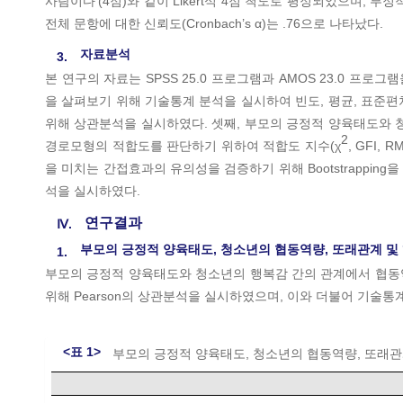
사람이다’(4점)와 같이 Likert식 4점 척도로 평정되었으며,
전체 문항에 대한 신뢰도(Cronbach’s α)는 .76으로 나타났다.
자료분석
3.
본 연구의 자료는 SPSS 25.0 프로그램과 AMOS 23.0 
을 살펴보기 위해 기술통계 분석을 실시하여 빈도, 평균, 표준편
위해 상관분석을 실시하였다. 셋째, 부모의 긍정적 양육태도와
2
경로모형의 적합도를 판단하기 위하여 적합도 지수(χ
, GFI,
을 미치는 간접효과의 유의성을 검증하기 위해 Bootstrapping을 
석을 실시하였다.
연구결과
Ⅳ.
부모의 긍정적 양육태도, 청소년의 협동역량, 또래관계 및
1.
부모의 긍정적 양육태도와 청소년의 행복감 간의 관계에서 협동
위해 Pearson의 상관분석을 실시하였으며, 이와 더불어 기술
<표 1>
부모의 긍정적 양육태도, 청소년의 협동역량, 또래관계 