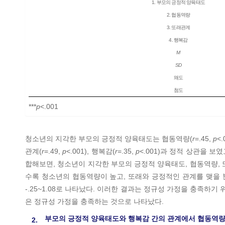
1. 부모의 긍정적 양육태도
2. 협동역량
3. 또래관계
4. 행복감
M
SD
왜도
첨도
***
p
<.001
청소년의 지각한 부모의 긍정적 양육태도는 협동역량(
r
=.45,
p
<
관계(
r
=.49,
p
<.001), 행복감(
r
=.35,
p
<.001)과 정적 상관을 보
합해보면, 청소년이 지각한 부모의 긍정적 양육태도, 협동역량,
수록 청소년의 협동역량이 높고, 또래와 긍정적인 관계를 맺을 뿐만
-.25~1.08로 나타났다. 이러한 결과는 정규성 가정을 충족하기
은 정규성 가정을 충족하는 것으로 나타났다.
부모의 긍정적 양육태도와 행복감 간의 관계에서 협동역
2.