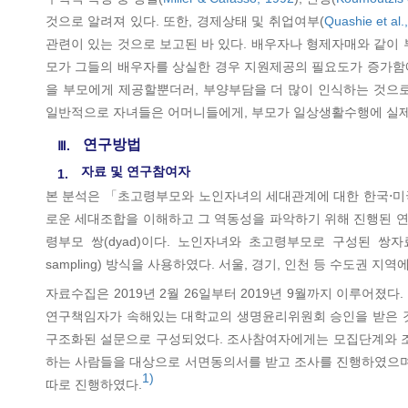
것으로 알려져 있다. 또한, 경제상태 및 취업여부(
Quashie et al.
관련이 있는 것으로 보고된 바 있다. 배우자나 형제자매와 같이
모가 그들의 배우자를 상실한 경우 지원제공의 필요도가 증가함
을 부모에게 제공할뿐더러, 부양부담을 더 많이 인식하는 것으로
일반적으로 자녀들은 어머니들에게, 부모가 일상생활수행에 실제적
연구방법
Ⅲ.
자료 및 연구참여자
1.
본 분석은 「초고령부모와 노인자녀의 세대관계에 대한 한국⋅미국
로운 세대조합을 이해하고 그 역동성을 파악하기 위해 진행된 연
령부모 쌍(dyad)이다. 노인자녀와 초고령부모로 구성된 쌍자료
sampling) 방식을 사용하였다. 서울, 경기, 인천 등 수도권
자료수집은 2019년 2월 26일부터 2019년 9월까지 이루
연구책임자가 속해있는 대학교의 생명윤리위원회 승인을 받은 것으
구조화된 설문으로 구성되었다. 조사참여자에게는 모집단계와 조사
하는 사람들을 대상으로 서면동의서를 받고 조사를 진행하였으며,
1)
따로 진행하였다.