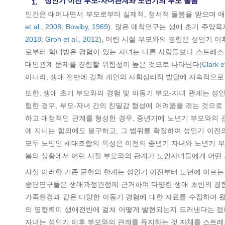
성인기 이전 부모-자녀관계와 노년기의 부모 돌봄
1.
인간은 태어나면서 부모로부터 실제적, 정서적 돌봄을 받으며 애
et al., 2008
;
Bowlby, 1969
). 많은 애착연구는 생애 초기 주양
2018
;
Groh et al., 2012
), 어린 시절 부모와의 경험은 성인기 이
로부터 학대받은 경험이 있는 자녀는 다른 사람들보다 스트레스 
대인관계 문제를 경험할 위험성이 높은 것으로 나타난다(
Clark e
아니라, 생애 전반에 걸쳐 개인의 사회심리적 발달에 지속적으로 
또한, 생애 초기 부모와의 경험 및 아동기 부모-자녀 관계는 성
험한 경우, 부모-자녀 간의 친밀감 형성에 어려움을 겪는 것으로
하고 애정적인 관계를 형성한 경우, 중년기에 노년기 부모와의 
에 지니는 함의에도 불구하고, 그 범위를 확장하여 성인기 이전의
모두 노인인 세대조합의 특성은 이전의 중년기 자녀와 노년기 부
봄의 상황에서 어린 시절 부모와의 관계가 노인자녀들에게 어떤 
사실 이러한 기존 문헌의 한계는 성인기 이전부터 노년에 이르는
종단연구들은 생애과정관점에 근거하여 다양한 생애 초반의 경험
가족환경과 같은 다양한 아동기 경험에 대한 자료를 수집하여 왔
의 영향력이 생애전반에 걸쳐 어떻게 발현되는지 드러낸다는 점에
자녀는 성인기 이후 부모와의 관계를 유지하는 것 자체를 스트레