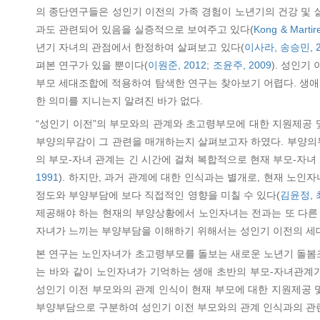
의 종단연구들은 성인기 이전의 가족 경험이 노년기의 건강 및 
과도 관련되어 있음을 실증적으로 보여주고 있다(
Kong & Martir
년기 자녀의 관점에서 한정하여 살펴보고 있다(
이사라, 송승민, 2
펴본 연구가 있을 뿐이다(
이원준, 2012
;
조윤주, 2009
). 성인기
부모 세대조합에 적용하여 탐색한 연구는 찾아보기 어렵다. 생애
한 의미를 지니는지 알려진 바가 없다.
“성인기 이전”의 부모와의 관계와 초고령부모에 대한 지원제공 및
부양의무감이 그 관련을 매개하는지 살펴보고자 하였다. 부양의
의 부모-자녀 관계는 긴 시간에 걸쳐 복합적으로 현재 부모-자녀
1991
). 하지만, 과거 관계에 대한 인식과는 별개로, 현재 노
정도와 부양부담에 보다 직접적인 영향을 미칠 수 있다(
김윤정, 
제공해야 하는 현재의 부양상황에서 노인자녀는 전과는 또 다른
자녀가 느끼는 부양부담을 이해하기 위해서는 성인기 이전의 세대
본 연구는 노인자녀가 초고령부모를 돌보는 새로운 노년기 돌봄조
는 바와 같이 노인자녀가 기억하는 생애 초반의 부모-자녀관계
성인기 이전 부모와의 관계 인식이 현재 부모에 대한 지원제공 
부양부담으로 구분하여 성인기 이전 부모와의 관계 인식과의 관련