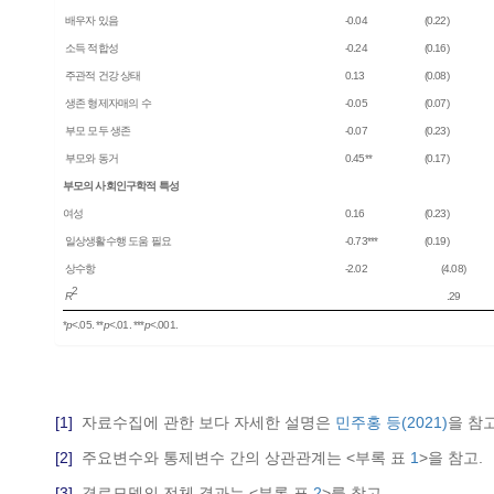
배우자 있음
-0.04
(0.22)
소득 적합성
-0.24
(0.16)
주관적 건강 상태
0.13
(0.08)
생존 형제자매의 수
-0.05
(0.07)
부모 모두 생존
-0.07
(0.23)
부모와 동거
0.45**
(0.17)
부모의 사회인구학적 특성
여성
0.16
(0.23)
일상생활수행 도움 필요
-0.73***
(0.19)
상수항
-2.02
(4.08)
2
R
.29
*
p
<.05. **
p
<.01. ***
p
<.001.
[1]
자료수집에 관한 보다 자세한 설명은
민주홍 등(2021)
을 참고
[2]
주요변수와 통제변수 간의 상관관계는 <부록 표
1
>을 참고.
[3]
경로모델의 전체 결과는 <부록 표
2
>를 참고.