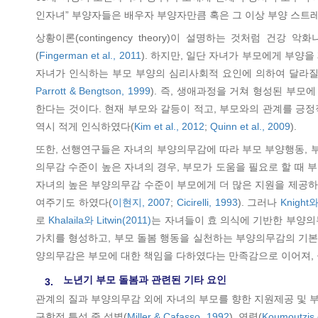
인자녀” 부양자들은 배우자 부양자만큼 혹은 그 이상 부양 스트
상황이론(contingency theory)이 설명하는 것처럼 
(
Fingerman et al., 2011
). 하지만, 일단 자녀가 부모에게 부양
자녀가 인식하는 부모 부양의 심리사회적 요인에 의하여 달라질 
Parrott & Bengtson, 1999
). 즉, 생애과정을 거쳐 형성된 부
한다는 것이다. 현재 부모와 갈등이 적고, 부모와의 관계를 긍
역시 적게 인식하였다(
Kim et al., 2012
;
Quinn et al., 2009
).
또한, 선행연구들은 자녀의 부양의무감에 따라 부모 부양행동, 
의무감 수준이 높은 자녀의 경우, 부모가 도움을 필요로 할 때 
자녀의 높은 부양의무감 수준이 부모에게 더 많은 지원을 제공하
여주기도 하였다(
이현지, 2007
;
Cicirelli, 1993
). 그러나
Knight와
로
Khalaila와 Litwin(2011)
는 자녀들이 효 의식에 기반한 부양의
가치를 형성하고, 부모 돌봄 행동을 실천하는 부양의무감의 기본
양의무감은 부모에 대한 책임을 다하였다는 만족감으로 이어져, 
노년기 부모 돌봄과 관련된 기타 요인
3.
관계의 질과 부양의무감 외에 자녀의 부모를 향한 지원제공 및 
구학적 특성 중 성별(
Miller & Cafasso, 1992
), 연령(
Koumoutzis e