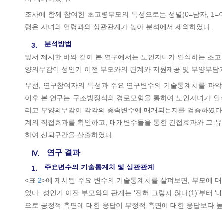
조사에 함께 참여한 초고령부모의 특성으로는 성별(0=남자, 1=
령은 자녀의 연령과의 상관관계가 높아 분석에서 제외하였다.
분석방법
3.
앞서 제시한 바와 같이 본 연구에서는 노인자녀가 인식하는 초고
양의무감이 성인기 이전 부모와의 관계와 지원제공 및 부양부담
우선, 연구참여자의 특성과 주요 연구변수의 기술통계치를 파악하
이후 본 연구는 구조방정식의 경로모형을 통하여 노인자녀가 인식
리고 부양의무감이 각각의 종속변수에 매개되는지를 검증하였다(Mpl
계의 직접효과를 확인하고, 매개변수들을 통한 간접효과와 그 유의성
하여 신뢰구간을 산출하였다.
연구 결과
Ⅳ.
주요변수의 기술통계치 및 상관관계
1.
<표
2
>에 제시된 주요 변수의 기술통계치를 살펴보면, 부모에 대한 
었다. 성인기 이전 부모와의 관계는 ‘전혀 그렇지 않다(1)’부터 ‘매우
으로 긍정적 측면에 대한 응답이 부정적 측면에 대한 응답보다 높았다