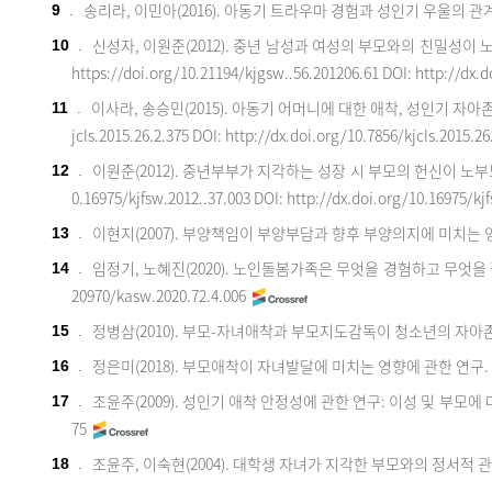
송리라, 이민아(2016). 아동기 트라우마 경험과 성인기 우울의 관
9
.
신성자, 이원준(2012). 중년 남성과 여성의 부모와의 친밀
10
.
https://doi.org/10.21194/kjgsw..56.201206.61
DOI: http://dx.
이사라, 송승민(2015). 아동기 어머니에 대한 애착, 성인기 
11
.
jcls.2015.26.2.375
DOI: http://dx.doi.org/10.7856/kjcls.2015.2
이원준(2012). 중년부부가 지각하는 성장 시 부모의 헌신이 
12
.
0.16975/kjfsw.2012..37.003
DOI: http://dx.doi.org/10.16975/kj
이현지(2007). 부양책임이 부양부담과 향후 부양의지에 미치는
13
.
임정기, 노혜진(2020). 노인돌봄가족은 무엇을 경험하고 무엇을
14
.
20970/kasw.2020.72.4.006
정병삼(2010). 부모-자녀애착과 부모지도감독이 청소년의 자아
15
.
정은미(2018). 부모애착이 자녀발달에 미치는 영향에 관한 연구.
16
.
조윤주(2009). 성인기 애착 안정성에 관한 연구: 이성 및 부모
17
.
75
조윤주, 이숙현(2004). 대학생 자녀가 지각한 부모와의 정서적 
18
.