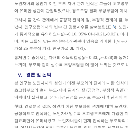
노인자녀의 성인기 이전 부모-자녀 관계 인식은 그들이 초고령부
에 유의한 상관이 관찰되었으나, 경로모형 결과 부양부담에 미치
그러나 둘 간의 관계에서 긍정적 관계의 질, 부정적 관계의 질
났다. 연구모형에서의 변수 간 경로계수를 살펴보면(표
3
), 노
가 통계적으로 유의하였다(
β
=-0.10, 95% CI=[-0.21,
며, 이는 그들의 낮은 부양부담과 관련이 있음을 의미한다(연구가
가설 2b 부분적 기각; 연구가설 3b 기각).
통제변수 중에서는 자녀의 소득적합성(
β
=-0.33,
p
=.028)과 동
느끼며, 부모와 같이 살수록 부양부담을 더 많이 느끼는 것으로
결론 및 논의
Ⅴ.
본 연구는 노인자녀의 성인기 이전 부모와의 관계에 대한 인식이
초고령부모의 현재 부모-자녀 관계의 질 (긍정적, 부정적 측면)
맥락에서 살펴보고, 생애과정관점을 근거로 부모-자녀 관계의 역
첫째, 경로분석 결과, 성인기 이전 부모와의 관계에 대한 노인
긍정적으로 인식하는 노인자녀일수록 초고령부모에게 다양한 지원
접효과만이 유의하였고, 노인자녀들이 현재 인식하는 부모와의 
게 인식하는지에 따라 그들이 부모를 향해 지원을 제공하는 