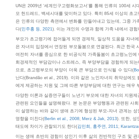
UN은 2009년 ‘세계인구고령화보고서’를 통해 인류의 100세 시대
모 헌드레드, 백세시대를 맞이하고 있다. 특히 85세 이상의 초고
은 인류의 다양한 측면에서 변화를 만들어내고 있는데, 그중 가족
다(
민주홍 등, 2021
). 이는 개인의 수명과 함께 가족 내에서 경
부모가 초고령기에 접어들게 되면 경제적, 일상적 도움을 자녀에
은 자녀의 입장에서 연장된 부모돌봄으로 연결된다. 최근 한국
여전히 자녀를 중심으로 한 비공식적 가족돌봄이 초고령노인에 
회경제적인 부담감이나 스트레스, 즉 부양부담을 경험하게 되는
므로, 초고령부모의 부양이 더욱 큰 부담으로 인식될 수 있다(
Bo
난다(Brandão et al., 2019). 이와 같은 노인자녀의
에게 제공하는 지원 및 그에 따른 부양부담에 대한 연구는 매우 
다양한 이론과 실증연구들이 노년기 부모에 대한 자녀의 지원제
관련된 요인들을 설명해왔다. 본 논문은 부양행동과 관련된 사회
이 설명하는 바와 같이 생애 초기에 형성된 부모-자녀 관계는 
영향을 미친다(
Berlin et al., 2008
;
Merz & Jak, 2013
). 또한,
태도에 차이가 관찰되기도 한다(
김민희, 홍주연, 2011
;
Karantzas
이는 생애 초반의 경험이 성인기 이후 삶의 전반적인 구조 및 관계의 여