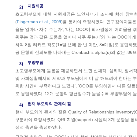
지원제공
2)
초고령부모에 대한 지원제공은 노인자녀가 조사에 함께 참여한 
(
Fingerman et al., 2009
)를 통하여 측정하였다. 연구참여자들은 
움을 얼마나 자주 주는가’, ‘나는 OOO이 의사결정에 어려움을 겪
워주는 것과 같은 도움을 얼마나 자주 주는가’와 ‘나는 OOO에게 
하여 8점 리커트 척도(1=일 년에 한 번 미만, 8=매일)로 응
공 문항의 신뢰도를 나타내는 Cronbach’s alpha(
α
)의 값은 .86
부양부담
3)
초고령부모에게 돌봄을 제공하면서 느낀 신체적, 심리적, 정서
및 사회생활에서의 제약과 부모님에게 더 잘 해드려야 한다는 부담
위한 시간이 부족하다고 느꼈다’, ‘OOO를 부양하면서 다른 일들을
로 응답하였다. 12개 문항의 평균점수가 높을수록 부양부담이 높음을 
현재 부모와의 관계의 질
4)
현재 부모와의 관계의 질은 Quality of Relationships Inventory(
구분하여 측정하였다. QRI 지원(support) 차원의 3개 문항을 
정적 측면을 측정하였다.