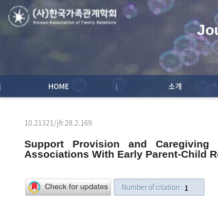
Jo
HOME
소개
10.21321/jfr.28.2.169
Support Provision and Caregiving
Associations With Early Parent-Child R
Number of citation :