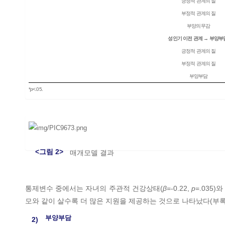
긍정적 관계의 질
부정적 관계의 질
부양의무감
성인기 이전 관계 → 부양부
긍정적 관계의 질
부정적 관계의 질
부양부담
*
p
<.05.
<그림 2>
매개모델 결과
통제변수 중에서는 자녀의 주관적 건강상태(
β
=-0.22,
p
=.035)
모와 같이 살수록 더 많은 지원을 제공하는 것으로 나타났다(부
부양부담
2)