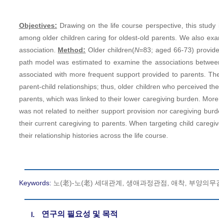
Objectives:
Drawing on the life course perspective, this study 
among older children caring for oldest-old parents. We also exam
association.
Method:
Older children(
N
=83; aged 66-73) provided
path model was estimated to examine the associations betwee
associated with more frequent support provided to parents. The 
parent-child relationships; thus, older children who perceived thei
parents, which was linked to their lower caregiving burden. More po
was not related to neither support provision nor caregiving bur
their current caregiving to parents. When targeting child caregi
their relationship histories across the life course.
Keywords:
노(老)-노(老) 세대관계, 생애과정관점, 애착, 부양의무감, 관계의 질, oldes
연구의 필요성 및 목적
Ⅰ.