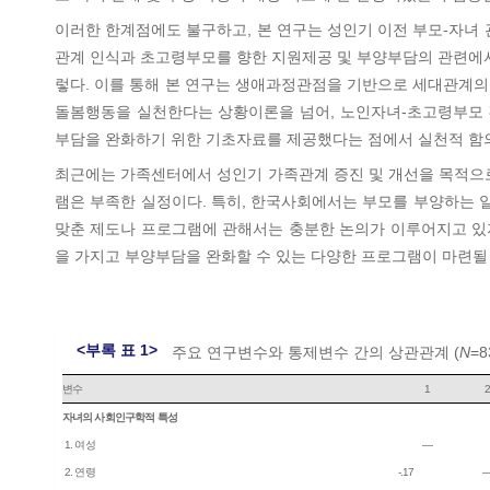
이러한 한계점에도 불구하고, 본 연구는 성인기 이전 부모-자녀
관계 인식과 초고령부모를 향한 지원제공 및 부양부담의 관련에서
렇다. 이를 통해 본 연구는 생애과정관점을 기반으로 세대관계의
돌봄행동을 실천한다는 상황이론을 넘어, 노인자녀-초고령부모 간
부담을 완화하기 위한 기초자료를 제공했다는 점에서 실천적 함
최근에는 가족센터에서 성인기 가족관계 증진 및 개선을 목적으로
램은 부족한 실정이다. 특히, 한국사회에서는 부모를 부양하는 
맞춘 제도나 프로그램에 관해서는 충분한 논의가 이루어지고 있
을 가지고 부양부담을 완화할 수 있는 다양한 프로그램이 마련될
<부록 표 1>
주요 연구변수와 통제변수 간의 상관관계 (
N
=8
변수
1
자녀의 사회인구학적 특성
1. 여성
―
2. 연령
-.17