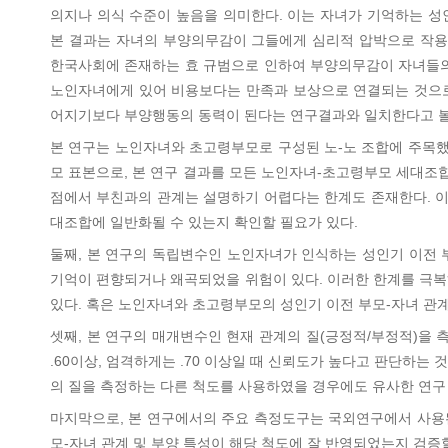
의지나 의식 수준이 높음을 의미한다. 이는 자녀가 기억하는 
본 결과는 자녀의 부양의무감이 그들에게 심리적 압박으로 작용
한국사회에 존재하는 효 규범으로 인하여 부양의무감이 자녀들의
노인자녀에게 있어 비용보다는 만족과 보상으로 연결되는 것으로
어지기보다 부양행동의 동력이 된다는 연구결과와 일치한다고 볼
본 연구는 노인자녀와 초고령부모로 구성된 노-노 조합에 주목했다
모 표본으로, 본 연구 결과를 모든 노인자녀-초고령부모 세대조합
점에서 부친과의 관계는 설명하기 어렵다는 한계도 존재한다. 이
대조합에 일반화될 수 있는지 확인할 필요가 있다.
둘째, 본 연구의 독립변수인 노인자녀가 인식하는 성인기 이전 
기억이 편향되거나 왜곡되었을 위험이 있다. 이러한 한계를 극복
있다. 혹은 노인자녀와 초고령부모의 성인기 이전 부모-자녀 관계
셋째, 본 연구의 매개변수인 현재 관계의 질(긍정적/부정적)을 측정한 
.60이상, 엄격하게는 .70 이상일 때 신뢰도가 높다고 판단하는
의 질을 측정하는 다른 척도를 사용하였을 경우에도 유사한 연구
마지막으로, 본 연구에서의 주요 측정도구는 국외연구에서 사용
모-자녀 관계 및 부양 특성이 해당 척도에 잘 반영되었는지 검증