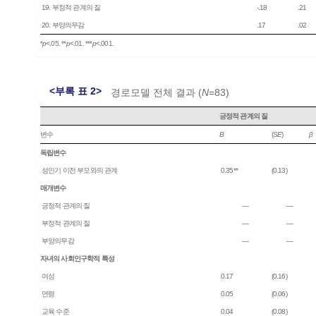
19. 부정적 관계의 질
-.18
.21
20. 부양의무감
.17
.02
*
p
<.05. **
p
<.01. ***
p
<.001.
<부록 표 2>
경로모델 전체 결과 (
N
=83)
긍정적 관계의 질
변수
B
(
SE
)
β
독립변수
성인기 이전 부모와의 관계
0.35**
(0.13)
매개변수
긍정적 관계의 질
―
―
부정적 관계의 질
―
―
부양의무감
―
―
자녀의 사회인구학적 특성
여성
0.17
(0.16)
연령
0.05
(0.06)
교육 수준
0.04
(0.08)