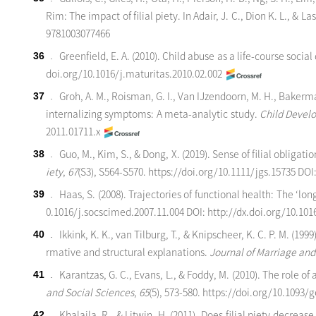
Rim: The impact of filial piety. In Adair, J. C., Dion K. L., & Las
9781003077466
Greenfield, E. A. (2010). Child abuse as a life-course socia
36
.
doi.org/10.1016/j.maturitas.2010.02.002
Groh, A. M., Roisman, G. I., Van IJzendoorn, M. H., Bakerm
37
.
internalizing symptoms: A meta-analytic study.
Child Devel
2011.01711.x
Guo, M., Kim, S., & Dong, X. (2019). Sense of filial oblig
38
.
iety
,
67
(S3), S564-S570.
https://doi.org/10.1111/jgs.15735
DOI:
Haas, S. (2008). Trajectories of functional health: The ‘l
39
.
0.1016/j.socscimed.2007.11.004
DOI: http://dx.doi.org/10.10
Ikkink, K. K., van Tilburg, T., & Knipscheer, K. C. P. M. (
40
.
rmative and structural explanations.
Journal of Marriage and
Karantzas, G. C., Evans, L., & Foddy, M. (2010). The role o
41
.
and Social
Sciences
,
65
(5), 573-580.
https://doi.org/10.1093/
Khalaila, R., & Litwin, H. (2011). Does filial piety decre
42
.