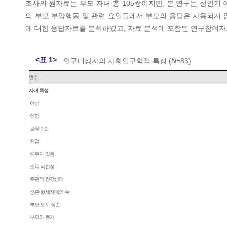
조사의 원자료는 부모-자녀 총 105쌍이지만, 본 연구는 성인기
의 부모 부양행동 및 관련 요인들에서 부모의 응답은 사용되지 않
에 대한 응답자료를 분석하였고, 자료 분석에 포함된 연구참여자
<표 1>
연구대상자의 사회인구학적 특성 (
N
=83)
변수
자녀 특성
여성
연령
교육수준
취업
배우자 있음
소득 적합성
주관적 건강상태
생존 형제자매의 수
부모 모두 생존
부모와 동거