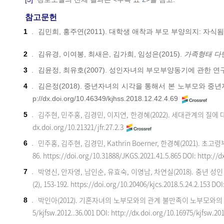
참고문헌
1
.
김민희, 홍주연(2011). 대학생 애착과 부모 부양의지: 자식됨 불안(f
2
.
김유경, 이여봉, 최새은, 김가희, 임성은(2015).
가족형태 다
3
.
김윤정, 최유호(2007). 성인자녀의 부모부양동기에 관한 연
4
.
김은정(2018). 중년자녀의 시각을 통해서 본 노부모와 중
p://dx.doi.org/10.46349/kjhss.2018.12.42.4.69
김주현, 민주홍, 김경민, 이지연, 한경혜(2022). 세대관계의 질
5
.
dx.doi.org/10.21321/jfr.27.2.3
민주홍, 김주현, 김경민, Kathrin Boerner, 한경혜(202
6
.
86.
https://doi.org/10.31888/JKGS.2021.41.5.865
DOI: http://d
박영신, 안자영, 남인순, 유효숙, 이영남, 차연실(2018). 중
7
.
(2), 153-192.
https://doi.org/10.20406/kjcs.2018.5.24.2.153
DOI:
박인아(2012). 기혼자녀의 노부모와의 관계 불만족이 노부모와
8
.
5/kjfsw.2012..36.001
DOI: http://dx.doi.org/10.16975/kjfsw.20