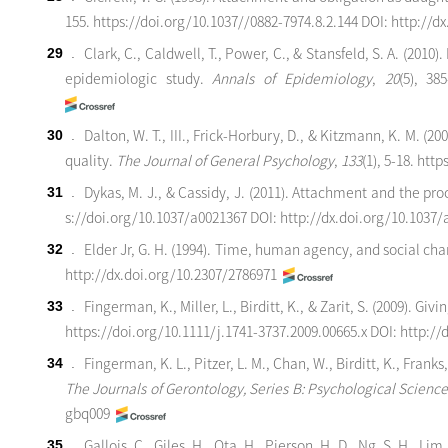
155.
https://doi.org/10.1037//0882-7974.8.2.144
DOI: http://d
Clark, C., Caldwell, T., Power, C., & Stansfeld, S. A. (201
29
.
epidemiologic study.
Annals of
Epidemiology
,
20
(5), 38
Dalton, W. T., III., Frick-Horbury, D., & Kitzmann, K. M. (
30
.
quality.
The Journal of General Psychology
,
133
(1), 5-18.
http
Dykas, M. J., & Cassidy, J. (2011). Attachment and the pr
31
.
s://doi.org/10.1037/a0021367
DOI: http://dx.doi.org/10.1037
Elder Jr, G. H. (1994). Time, human agency, and social cha
32
.
http://dx.doi.org/10.2307/2786971
Fingerman, K., Miller, L., Birditt, K., & Zarit, S. (2009). 
33
.
https://doi.org/10.1111/j.1741-3737.2009.00665.x
DOI: http://
Fingerman, K. L., Pitzer, L. M., Chan, W., Birditt, K., Fra
34
.
The Journals of Gerontology, Series B: Psychological Science
gbq009
Gallois, C., Giles, H., Ota, H., Pierson, H. D., Ng, S. H., 
35
.