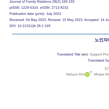
Journal of Family Relations 28(2):169-193
pISSN: 1229-5310, eISSN: 2713-8232
Publication date (print): July 2023
Received: 04 May 2023, Revised: 15 May 2023, Accepted: 14 Ju
DOI: 10.21321/jfr.28.2.169
노인자
Translated Title (
en
):
Support Pro
Translated Sub
김
**
Nahyun Kim
, Minjee K