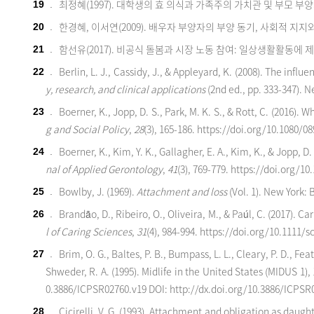
최정혜(1997). 대학생의 효 의식과 가족주의 가치관 및 부모 부
19
.
한경혜, 이서연(2009). 배우자 부양자의 부양 동기, 사회적 지지
20
.
함선유(2017). 비공식 돌봄과 시장 노동 참여: 일상생활활동에 
21
.
Berlin, L. J., Cassidy, J., & Appleyard, K. (2008). The influ
22
.
y, research, and clinical applications
(2nd ed., pp. 333-347). N
Boerner, K., Jopp, D. S., Park, M. K. S., & Rott, C. (2016
23
.
g and Social
Policy
,
28
(3), 165-186.
https://doi.org/10.1080/0
Boerner, K., Kim, Y. K., Gallagher, E. A., Kim, K., & Jopp, 
24
.
nal of Applied Gerontology
,
41
(3), 769-779.
https://doi.org/10
Bowlby, J. (1969).
Attachment and loss
(Vol. 1). New York: 
25
.
Brandão, D., Ribeiro, O., Oliveira, M., & Paúl, C. (2017). C
26
.
l of
Caring
Sciences
,
31
(4), 984-994.
https://doi.org/10.1111/s
Brim, O. G., Baltes, P. B., Bumpass, L. L., Cleary, P. D., Fea
27
.
Shweder, R. A. (1995). Midlife in the United States (MIDUS 1),
0.3886/ICPSR02760.v19
DOI: http://dx.doi.org/10.3886/ICPS
Cicirelli, V. G. (1993). Attachment and obligation as daug
28
.