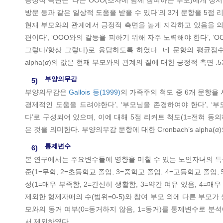
긍정적 측면은 ‘나는 OOO(조사에 함께 참여하는 부모)에게 정서적
방문 등과 같은 일상적 도움을 받을 수 있다’의 3개 문항을 5점
현재 부모와의 관계에서 긍정적 측면을 높게 지각하고 있음을 의미한
편이다’, ‘OOO와의 갈등을 피하기 위해 자주 노력해야 한다’, ‘
그렇다/항상 그렇다)로 응답하도록 하였다. 네 문항의 평균점수
alpha(
α
)의 값은 현재 부모와의 관계의 질에 대한 긍정적 측면 .53
부양의무감
5)
부양의무감은
Gallois 등(1999)
의 가족주의 척도 중 6개 문항을
경제적인 도움을 드려야한다’, ‘부모님을 존경하여야 한다’, ‘
다’로 구성되어 있으며, 이에 대해 5점 리커트 척도(1=전혀 
은 것을 의미한다. 부양의무감 문항에 대한 Cronbach’s alpha(
α
통제변수
6)
본 연구에서는 주요변수들에 영향을 미칠 수 있는 노인자녀의 특성
준(1=무학, 2=초등학교 졸업, 3=중학교 졸업, 4=고등학교 졸업, 
성(1=매우 부족함, 2=간신히 생활함, 3=약간 여유 있음, 4=매우
제외한 형제자매의 수(범위=0-5)와 참여 부모 외에 다른 부모가
모와의 동거 여부(0=동거하지 않음, 1=동거)를 통제변수로 
서 제외하였다.