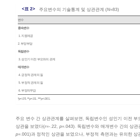
<표 2>
주요변수의 기술통계 및 상관관계 (
N
=83)
변수
종속변수
1. 지원제공
2. 부양부담
독립변수
3. 성인기 이전 부모와의 관계
매개변수
4. 긍정적 관계의 질
5. 부정적 관계의 질
6. 부양의무감
*
p
<.05. **
p
<.01. ***
p
<.001.
주요 변수 간 상관관계를 살펴보면, 독립변수인 성인기 이전 부
상관을 보였다(
r
=-.22,
p
=.043). 독립변수와 매개변수 간의 
p
=.001)과 정적인 상관을 보였으나, 부정적 측면과는 유의한