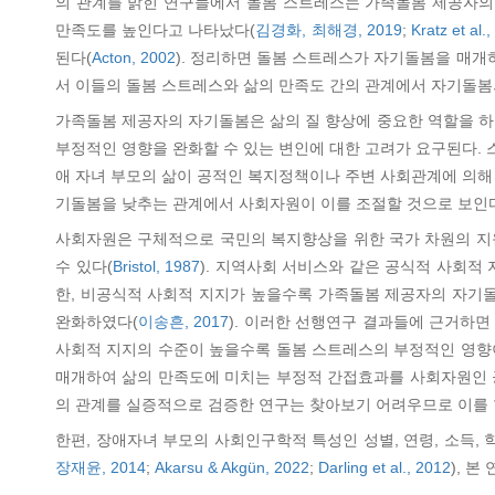
의 관계를 밝힌 연구들에서 돌봄 스트레스는 가족돌봄 제공자의
만족도를 높인다고 나타났다(
김경화, 최해경, 2019
;
Kratz et al.
된다(
Acton, 2002
). 정리하면 돌봄 스트레스가 자기돌봄을 매개
서 이들의 돌봄 스트레스와 삶의 만족도 간의 관계에서 자기돌
가족돌봄 제공자의 자기돌봄은 삶의 질 향상에 중요한 역할을 
부정적인 영향을 완화할 수 있는 변인에 대한 고려가 요구된다.
애 자녀 부모의 삶이 공적인 복지정책이나 주변 사회관계에 의해
기돌봄을 낮추는 관계에서 사회자원이 이를 조절할 것으로 보인
사회자원은 구체적으로 국민의 복지향상을 위한 국가 차원의 지
수 있다(
Bristol, 1987
). 지역사회 서비스와 같은 공식적 사회적
한, 비공식적 사회적 지지가 높을수록 가족돌봄 제공자의 자기돌
완화하였다(
이송흔, 2017
). 이러한 선행연구 결과들에 근거하
사회적 지지의 수준이 높을수록 돌봄 스트레스의 부정적인 영향
매개하여 삶의 만족도에 미치는 부정적 간접효과를 사회자원인 공
의 관계를 실증적으로 검증한 연구는 찾아보기 어려우므로 이를 
한편, 장애자녀 부모의 사회인구학적 특성인 성별, 연령, 소득, 
장재윤, 2014
;
Akarsu & Akgün, 2022
;
Darling et al., 2012
), 