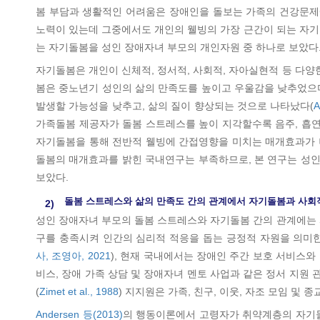
봄 부담과 생활적인 어려움은 장애인을 돌보는 가족의 건강문제
노력이 있는데 그중에서도 개인의 웰빙의 가장 근간이 되는 자기돌봄
는 자기돌봄을 성인 장애자녀 부모의 개인자원 중 하나로 보았다
자기돌봄은 개인이 신체적, 정서적, 사회적, 자아실현적 등 다
봄은 중노년기 성인의 삶의 만족도를 높이고 우울감을 낮추었으
발생할 가능성을 낮추고, 삶의 질이 향상되는 것으로 나타났다(
A
가족돌봄 제공자가 돌봄 스트레스를 높이 지각할수록 음주, 흡연
자기돌봄을 통해 전반적 웰빙에 간접영향을 미치는 매개효과가 
돌봄의 매개효과를 밝힌 국내연구는 부족하므로, 본 연구는 성
보았다.
돌봄 스트레스와 삶의 만족도 간의 관계에서 자기돌봄과 사회
2)
성인 장애자녀 부모의 돌봄 스트레스와 자기돌봄 간의 관계에는 사
구를 충족시켜 인간의 심리적 적응을 돕는 긍정적 자원을 의미한
사, 조영아, 2021
), 현재 국내에서는 장애인 주간 보호 서비스와
비스, 장애 가족 상담 및 장애자녀 멘토 사업과 같은 정서 지
(
Zimet et al., 1988
) 지지원은 가족, 친구, 이웃, 자조 모임 및 종
Andersen 등(2013)
의 행동이론에서 고령자가 취약계층의 자기돌