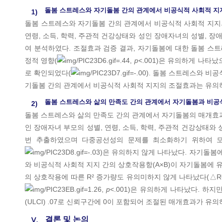
돌봄 스트레스와 자기돌봄 간의 관계에서 비공식적 사회적 지
1)
돌봄 스트레스와 자기돌봄 간의 관계에서 비공식적 사회적 지지의 조
연령, 소득, 학력, 주관적 건강상태와 성인 장애자녀의 성별, 
여 분석하였다. 조절효과 검증 결과, 자기돌봄에 대한 돌봄 스트
정적 영향(
=.44,
p
<.001)은 유의하게 나타
로 확인되었다(
=-.00). 돌봄 스트레스와 비
기돌봄 간의 관계에서 비공식적 사회적 지지의 조절효과는 유의
돌봄 스트레스와 삶의 만족도 간의 관계에서 자기돌봄과 비공
2)
돌봄 스트레스와 삶의 만족도 간의 관계에서 자기돌봄의 매개효과를 
인 장애자녀 부모의 성별, 연령, 소득, 학력, 주관적 건강상태와
번 추출하였으며 다중공선성의 문제를 최소화하기 위하여 모
=-.03)은 유의하지 않게 나타났다. 자기돌봄
와 비공식적 사회적 지지 간의 상호작용항(A×B)이 자기돌봄에 
의 상호작용에 따른 R² 증가량도 유의미하지 않게 나타났다(△R²=
=1.26,
p
<.001)은 유의하게 나타났다. 하지만
(ULCI) .07로 신뢰구간에 0이 포함되어 조절된 매개효과가 유
결론 및 논의
Ⅴ.