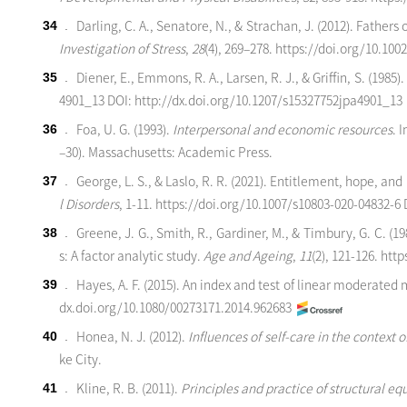
Darling, C. A., Senatore, N., & Strachan, J. (2012). Fathers o
34
.
Investigation of Stress
,
2
8
(4), 269–278.
https://doi.org/10.100
Diener, E., Emmons, R. A., Larsen, R. J., & Griffin, S. (1985)
35
.
4901_13
DOI: http://dx.doi.org/10.1207/s15327752jpa4901_1
Foa, U. G. (1993).
Interpersonal and economic resources
. 
36
.
–30). Massachusetts: Academic Press.
George, L. S., & Laslo, R. R. (2021). Entitlement, hope, an
37
.
l Disorders
, 1-11.
https://doi.org/10.1007/s10803-020-04832-6
D
Greene, J. G., Smith, R., Gardiner, M., & Timbury, G. C. (
38
.
s: A factor analytic study.
Age and Ageing
,
1
1
(2), 121-126.
http
Hayes, A. F. (2015). An index and test of linear moderated
39
.
dx.doi.org/10.1080/00273171.2014.962683
Honea, N. J. (2012).
Influences of self-care
in the context o
40
.
ke City.
Kline, R. B. (2011).
Principles and practice of structural e
41
.