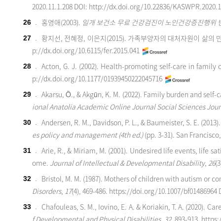
2020.11.1.208
DOI: http://dx.doi.org/10.22836/KASWPR.2020.
홍영애(2003).
일개 보건소 무료 건강검진이 노인건강증진행위 
26
.
황지선, 전혜정, 이은지(2015). 가족부양자의 대처자원이 삶의
27
.
p://dx.doi.org/10.6115/fer.2015.041
Acton, G. J. (2002). Health-promoting self-care in family 
28
.
p://dx.doi.org/10.1177/01939450222045716
Akarsu, Ö., & Akgün, K. M. (2022). Family burden and self-car
29
.
ional Anatolia Academic Online Journal Social Sciences Jour
Andersen, R. M., Davidson, P. L., & Baumeister, S. E. (2013)
30
.
es policy and management (4th ed.)
(pp. 3-31). San Francisco
Arie, R., & Miriam, M. (2001). Undesired life events, life s
31
.
ome.
Journal of Intellectual & Developmental
Disability
,
2
6
(3
Bristol, M. M. (1987). Mothers of children with autism o
32
.
Disorders
,
1
7
(4), 469-486.
https://doi.org/10.1007/bf01486964
D
Chafouleas, S. M., Iovino, E. A. & Koriakin, T. A. (2020). 
33
.
f Developmental and Physical Disabilities
,
32
, 893-913.
https: