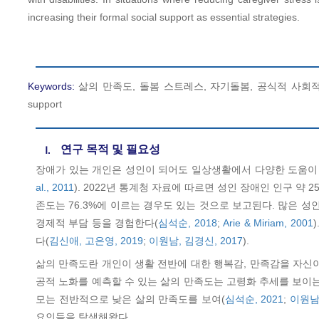
increasing their formal social support as essential strategies.
Keywords:
삶의 만족도, 돌봄 스트레스, 자기돌봄, 공식적 사회적 지지, 비공식적 사회적
support
연구 목적 및 필요성
Ⅰ.
장애가 있는 개인은 성인이 되어도 일상생활에서 다양한 도움이
al., 2011
). 2022년 통계청 자료에 따르면 성인 장애인 인구 약
존도는 76.3%에 이르는 경우도 있는 것으로 보고된다. 많은 
경제적 부담 등을 경험한다(
심석순, 2018
;
Arie & Miriam, 2001
다(
김신애, 고은영, 2019
;
이원남, 김경신, 2017
).
삶의 만족도란 개인이 생활 전반에 대한 행복감, 만족감을 자신이
공적 노화를 예측할 수 있는 삶의 만족도는 고령화 추세를 보이
모는 전반적으로 낮은 삶의 만족도를 보여(
심석순, 2021
;
이원남,
요인들을 탐색해왔다.