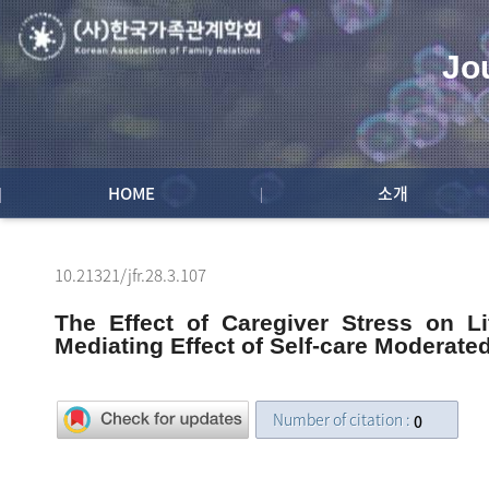
Jo
HOME
소개
10.21321/jfr.28.3.107
The Effect of Caregiver Stress on Lif
Mediating Effect of Self-care Moderate
Number of citation :