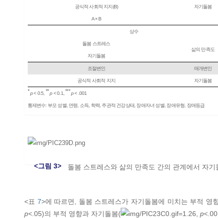
공식적 사회적 지지(B)
자기돌봄
A × B
상수
돌봄 스트레스
삶의 만족도
자기돌봄
조절변인
매개변인
공식적 사회적 지지
자기돌봄
*
**
***
p
< 0.5,
p
< 0.1,
p
< .001
통제변수: 부모 성별, 연령, 소득, 학력, 주관적 건강상태, 장애자녀 성별, 장애유형, 장애등급
<그림 3>
돌봄 스트레스와 삶의 만족도 간의 관계에서 자기
<표
7
>에 따르면, 돌봄 스트레스가 자기돌봄에 미치는 부적 영
p
<.05)의 부적 영향과 자기돌봄(
=1.26,
p
<.