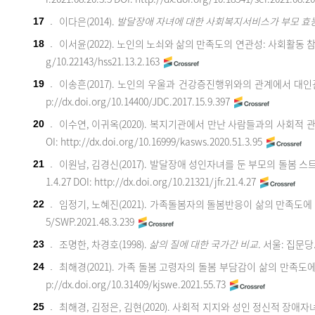
이다은(2014).
발달장애 자녀에 대한 사회복지서비스가 부모 효
17
.
이서윤(2022). 노인의 노쇠와 삶의 만족도의 연관성: 사회활동
18
.
g/10.22143/hss21.13.2.163
이송흔(2017). 노인의 우울과 건강증진행위와의 관계에서 대
19
.
p://dx.doi.org/10.14400/JDC.2017.15.9.397
이수연, 이귀옥(2020). 복지기관에서 만난 사람들과의 사회적
20
.
OI: http://dx.doi.org/10.16999/kasws.2020.51.3.95
이원남, 김경신(2017). 발달장애 성인자녀를 둔 부모의 돌봄 
21
.
1.4.27
DOI: http://dx.doi.org/10.21321/jfr.21.4.27
임정기, 노혜진(2021). 가족돌봄자의 돌봄반응이 삶의 만족도에
22
.
5/SWP.2021.48.3.239
조명한, 차경호(1998).
삶의 질에 대한 국가간 비교
. 서울: 집문당
23
.
최해경(2021). 가족 돌봄 고령자의 돌봄 부담감이 삶의 만족
24
.
p://dx.doi.org/10.31409/kjswe.2021.55.73
최해경, 김정은, 김현(2020). 사회적 지지와 성인 정신적 장애
25
.