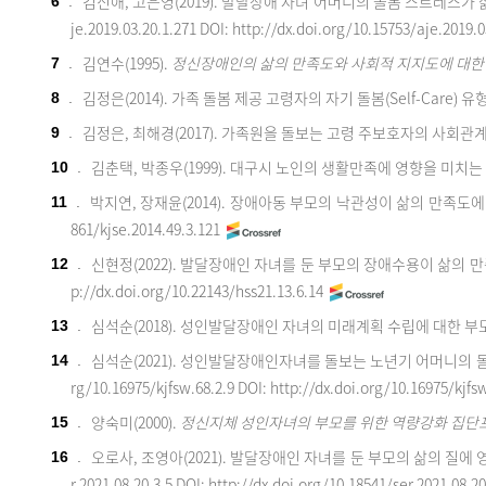
김신애, 고은영(2019). 발달장애 자녀 어머니의 돌봄 스트레스가
6
.
je.2019.03.20.1.271
DOI: http://dx.doi.org/10.15753/aje.2019.
김연수(1995).
정신장애인의 삶의 만족도와 사
회적 지지도에 대한
7
.
김정은(2014). 가족 돌봄 제공 고령자의 자기 돌봄(Self-Care)
8
.
김정은, 최해경(2017). 가족원을 돌보는 고령 주보호자의 사회관
9
.
김춘택, 박종우(1999). 대구시 노인의 생활만족에 영향을 미치는
10
.
박지연, 장재윤(2014). 장애아동 부모의 낙관성이 삶의 만족도에
11
.
861/kjse.2014.49.3.121
신현정(2022). 발달장애인 자녀를 둔 부모의 장애수용이 삶의
12
.
p://dx.doi.org/10.22143/hss21.13.6.14
심석순(2018). 성인발달장애인 자녀의 미래계획 수립에 대한 
13
.
심석순(2021). 성인발달장애인자녀를 돌보는 노년기 어머니의
14
.
rg/10.16975/kjfsw.68.2.9
DOI: http://dx.doi.org/10.16975/kjfs
양숙미(2000).
정신지체 성인자녀의 부모를 위한 역량강화 집단
15
.
오로사, 조영아(2021). 발달장애인 자녀를 둔 부모의 삶의 질에
16
.
r.2021.08.20.3.5
DOI: http://dx.doi.org/10.18541/ser.2021.08.2