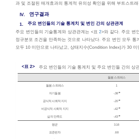
과 및 조절된 매개효과의 통계적 유의성 확인을 위해 부트스트래
연구결과
Ⅳ.
주요 변인들의 기술 통계치 및 변인 간의 상관관계
1.
주요 변인들의 기술통계와 상관관계는 <표
2
>와 같다. 주요 변
정규분포 조건을 만족하는 것으로 나타났다. 주요 변인 모두 통
모두 10 미만으로 나타났고, 상태지수(Condition Index)가
<표 2>
주요 변인들의 기술 통계치 및 주요 변인들 간의 상
돌봄 스트레스
돌봄 스트레스
1
자기돌봄
-.38 ⃰⃰ ⃰
공식적 사회적 지지
-.20 ⃰⃰ ⃰
비공식적 사회적 지지
-.42 ⃰⃰ ⃰
삶의 만족도
-.43 ⃰⃰ ⃰
평균
3.16
표준편차
.68