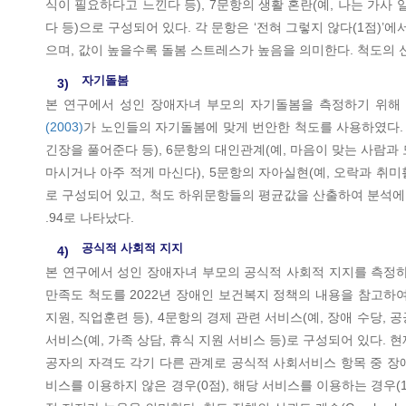
식이 필요하다고 느낀다 등), 7문항의 생활 혼란(예, 나는 가사
다 등)으로 구성되어 있다. 각 문항은 ‘전혀 그렇지 않다(1점)’에
으며, 값이 높을수록 돌봄 스트레스가 높음을 의미한다. 척도의 신뢰도
자기돌봄
3)
본 연구에서 성인 장애자녀 부모의 자기돌봄을 측정하기 위해
(2003)
가 노인들의 자기돌봄에 맞게 번안한 척도를 사용하였다. 척
긴장을 풀어준다 등), 6문항의 대인관계(예, 마음이 맞는 사람과 모
마시거나 아주 적게 마신다), 5문항의 자아실현(예, 오락과 취미활동을
로 구성되어 있고, 척도 하위문항들의 평균값을 산출하여 분석에 사
.94로 나타났다.
공식적 사회적 지지
4)
본 연구에서 성인 장애자녀 부모의 공식적 사회적 지지를 측정
만족도 척도를 2022년 장애인 보건복지 정책의 내용을 참고하여
지원, 직업훈련 등), 4문항의 경제 관련 서비스(예, 장애 수당, 
서비스(예, 가족 상담, 휴식 지원 서비스 등)로 구성되어 있다.
공자의 자격도 각기 다른 관계로 공식적 사회서비스 항목 중 장
비스를 이용하지 않은 경우(0점), 해당 서비스를 이용하는 경우