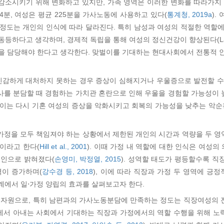
감소시키기 위해 변화하고 있지만, 가족 영역은 이러한 변화를 따라가지 
4분, 여성은 평균 225분을 가사노동에 사용하고 있다(
통계청, 2019a
).
정도는 개인의 인식에 따라 달라진다. 특히 남성과 여성의 적절한 역할에
다고 생각하며, 경제적 독립을 통해 여성의 정신건강이 향상된다(Lahelmae
을 담당해야 한다고 생각한다. 맞벌이를 기대하는 현대사회에서 전통적 
 민감하게 대처하지 못하는 경우 증상이 심해지거나 우울증으로 발전할 수
를 분담할 때 경험하는 가치관 혼란으로 인해 우울을 경험할 가능성이 
이는 다시 기혼 여성의 증상을 악화시키고 회복의 가능성을 낮추는 악순
정을 모두 책임져야 하는 상황에서 제한된 개인의 시간과 역량을 두 영역
이라고 한다(
Hill et al., 2001
). 이때 가정 내 역할에 대한 인식은 여성
요인으로 밝혀졌다(
손영미, 박정열, 2015
). 성역할 태도가 평등할수록 
력이 증가하며(
강수경 등, 2018
), 이에 따라 직장과 가정 두 영역에 긍
관계에서 일⋅가정 양립의 효과를 살펴보고자 한다.
적 자원으로, 특히 남편과의 가사노동분담에 만족하는 정도는 직장여성의 
황에서 아내는 사회에서 기대하는 직장과 가정에서의 역할 수행을 위해 노력