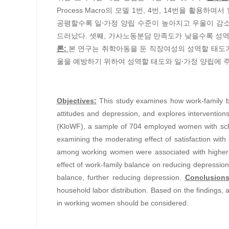
Process Macro의 모델 1번, 4번, 14번을 
공평할수록 일⋅가정 양립 수준이 높아지고 우울이 감소
드러났다. 셋째, 가사노동분담 만족도가 낮을수록 성역
론:
본 연구는 취학아동을 둔 직장여성의 성역할 태도가
울을 예방하기 위하여 성역할 태도와 일⋅가정 양립에 
Objectives:
This study examines how work-family ba
attitudes and depression, and explores interventio
(KloWF), a sample of 704 employed women with sch
examining the moderating effect of satisfaction with
among working women were associated with higher wo
effect of work-family balance on reducing depression.
balance, further reducing depression.
Conclusions
household labor distribution. Based on the findings, a
in working women should be considered.