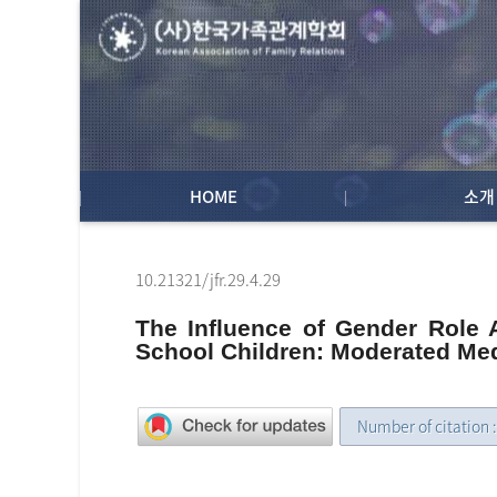
HOME
소개
10.21321/jfr.29.4.29
The Influence of Gender Role 
School Children: Moderated Medi
Number of citation 