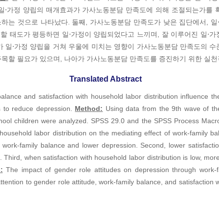
활용하여서 일⋅가정 양립의 매개효과가 가사노동분담 만족도에 의해 조절되는가를
하는 것으로 나타났다. 둘째, 가사노동분담 만족도가 낮은 집단에서, 
할 태도가 평등하면 일⋅가정이 양립되었다고 느끼며, 잘 이루어진 일⋅
 일⋅가정 양립을 거쳐 우울에 미치는 영향이 가사노동분담 만족도의 수
주목할 필요가 있으며, 나아가 가사노동분담 만족도를 증진하기 위한 실천
Translated Abstract
lance and satisfaction with household labor distribution influence t
ns to reduce depression.
Method:
Using data from the 9th wave of t
ool children were analyzed. SPSS 29.0 and the SPSS Process Macro v
 household labor distribution on the mediating effect of work-family b
rk-family balance and lower depression. Second, lower satisfaction
 Third, when satisfaction with household labor distribution is low, mo
:
The impact of gender role attitudes on depression through work-fa
ttention to gender role attitude, work-family balance, and satisfaction