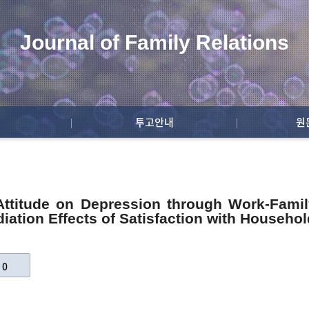
Journal of Family Relations
투고안내
원
Attitude on Depression through Work-Fam
ation Effects of Satisfaction with Househol
: