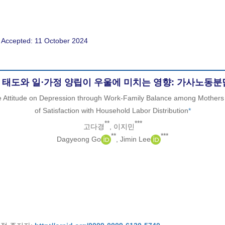
 Accepted: 11 October 2024
 태도와 일⋅가정 양립이 우울에 미치는 영향: 가사노동
e Attitude on Depression through Work-Family Balance among Mothers 
of Satisfaction with Household Labor Distribution
*
**
***
고다경
, 이지민
**
***
Dagyeong Go
, Jimin Lee