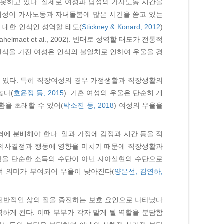
못하고 있다. 실제로 여성과 남성의 가사노동 시간을
 여성이 가사노동과 자녀돌봄에 많은 시간을 쏟고 있는
 대한 인식인 성역할 태도(
Stickney & Konard, 2012
)
t et al., 2002). 반대로 성역할 태도가 전통적
인식을 가진 여성은 인식의 불일치로 인하여 우울을 경
 있다. 특히 직장여성의 경우 가정생활과 직장생활의
높다(
호윤정 등, 2015
). 기혼 여성의 우울은 단순히 개
환을 초래할 수 있어(
박소진 등, 2018
) 여성의 우울을
에 분배해야 한다. 일과 가정에 감정과 시간 등을 적
의 의사결정과 행동에 영향을 미치기 때문에 직장생활과
직장을 단순한 소득의 수단이 아닌 자아실현의 수단으로
정적 의미가 부여되어 우울이 낮아진다(
양은선, 김연하,
전반적인 삶의 질을 증진하는 보호 요인으로 나타났다
하게 된다. 이때 부부가 각자 맡게 될 역할을 분담함