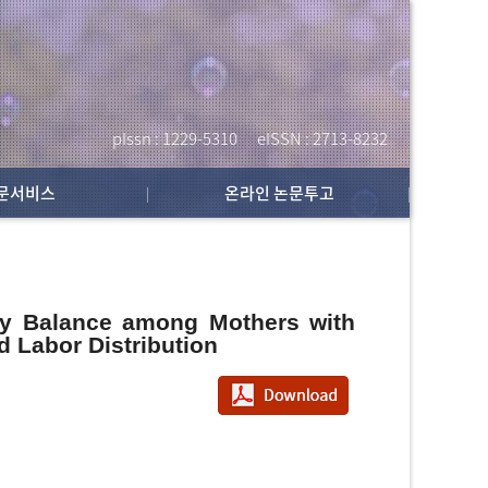
Homepa
pIssn : 1229-5310
eISSN : 2713-8232
문서비스
온라인 논문투고
ily Balance among Mothers with
d Labor Distribution
PDF다운로드